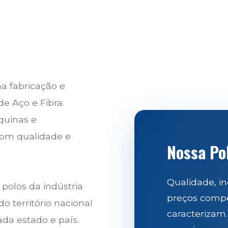
a fabricação e
e Aço e Fibra.
quinas e
com qualidade e
Nossa Pol
Qualidade, in
 polos da indústria
preços compet
o território nacional
caracterizam.
da estado e país.