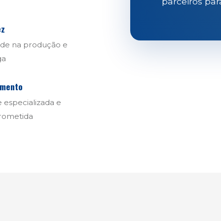
parceiros par
ez
ade na produção e
ga
imento
 especializada e
ometida