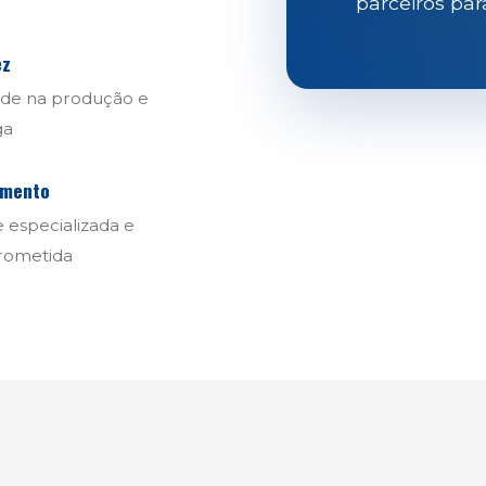
parceiros par
ez
ade na produção e
ga
imento
 especializada e
ometida