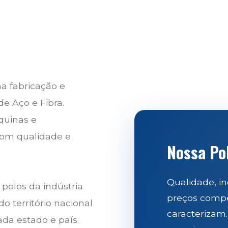
a fabricação e
e Aço e Fibra.
quinas e
com qualidade e
Nossa Pol
Qualidade, in
 polos da indústria
preços compet
o território nacional
caracterizam.
da estado e país.