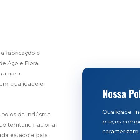
a fabricação e
e Aço e Fibra.
quinas e
com qualidade e
Nossa Pol
Qualidade, in
 polos da indústria
preços compet
o território nacional
caracterizam.
da estado e país.