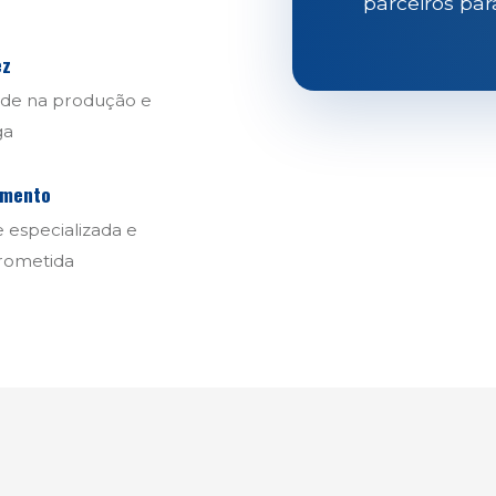
parceiros par
ez
ade na produção e
ga
imento
 especializada e
ometida